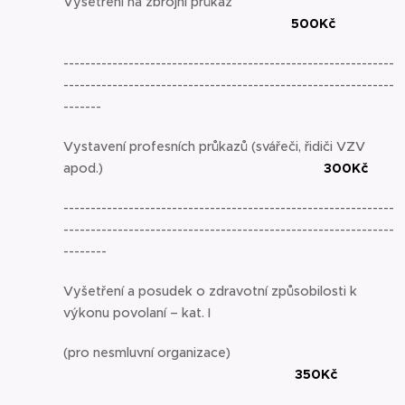
Vyšetření na zbrojní průkaz
500Kč
-------------------------------------------------------------
-------------------------------------------------------------
-------
Vystavení profesních průkazů (svářeči, řidiči VZV
apod.)
300Kč
-------------------------------------------------------------
-------------------------------------------------------------
--------
Vyšetření a posudek o zdravotní způsobilosti k
výkonu povolaní – kat. I
(pro nesmluvní organizace)
350Kč