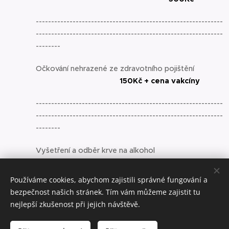
-------------------------------------------------------------
-------------------------------------------------------------
--------
Očkování nehrazené ze zdravotního pojištění
150Kč + cena vakcíny
-------------------------------------------------------------
-------------------------------------------------------------
--------
Vyšetření a odběr krve na alkohol
500Kč
Používáme cookies, abychom zajistili správné fungování a
bezpečnost našich stránek. Tím vám můžeme zajistit tu
nejlepší zkušenost při jejich návštěvě.